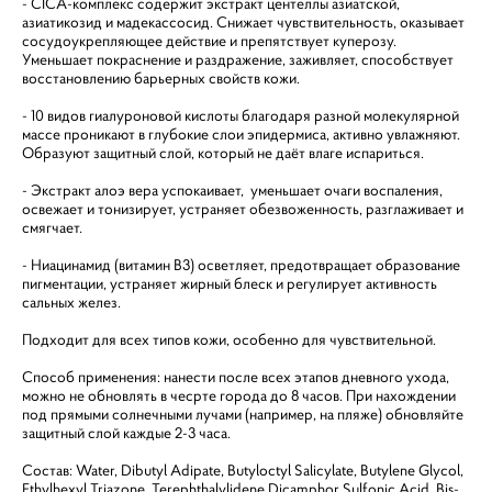
- CICA-комплекс содержит экстракт центеллы азиатской,
азиатикозид и мадекассосид. Снижает чувствительность, оказывает
сосудоукрепляющее действие и препятствует куперозу.
Уменьшает покраснение и раздражение, заживляет, способствует
восстановлению барьерных свойств кожи.
- 10 видов гиалуроновой кислоты благодаря разной молекулярной
массе проникают в глубокие слои эпидермиса, активно увлажняют.
Образуют защитный слой, который не даёт влаге испариться.
- Экстракт алоэ вера успокаивает, уменьшает очаги воспаления,
освежает и тонизирует, устраняет обезвоженность, разглаживает и
смягчает.
- Ниацинамид (витамин B3) осветляет, предотвращает образование
пигментации, устраняет жирный блеск и регулирует активность
сальных желез.
Подходит для всех типов кожи, особенно для чувствительной.
Способ применения: нанести после всех этапов дневного ухода,
можно не обновлять в чесрте города до 8 часов. При нахождении
под прямыми солнечными лучами (например, на пляже) обновляйте
защитный слой каждые 2-3 часа.
Состав: Water, Dibutyl Adipate, Butyloctyl Salicylate, Butylene Glycol,
Ethylhexyl Triazone, Terephthalylidene Dicamphor Sulfonic Acid, Bis-