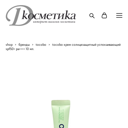
shop
>
бренды
>
tocobo
>
tocobo крем солнцезащитный успокаивающий
spf50+ pa++++ 10 мл.