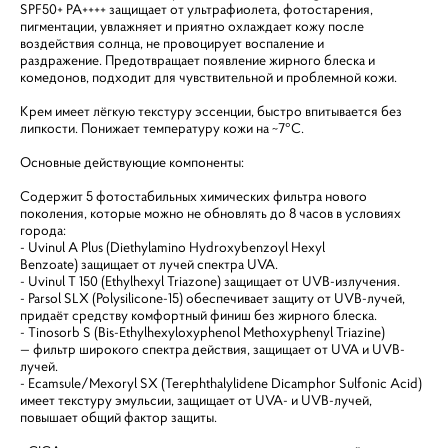
SPF50+ PA++++ защищает от ультрафиолета, фотостарения,
пигментации, увлажняет и приятно охлаждает кожу после
воздействия солнца, не провоцирует воспаление и
раздражение. Предотвращает появление жирного блеска и
комедонов, подходит для чувствительной и проблемной кожи.
Крем имеет лёгкую текстуру эссенции, быстро впитывается без
липкости. Понижает температуру кожи на ~7°C.
Основные действующие компоненты:
Содержит 5 фотостабильных химических фильтра нового
поколения, которые можно не обновлять до 8 часов в условиях
города:
- Uvinul A Plus (Diethylamino Hydroxybenzoyl Hexyl
Benzoate) защищает от лучей спектра UVA.
- Uvinul T 150 (Ethylhexyl Triazone) защищает от UVB-излучения.
- Parsol SLX (Polysilicone-15) обеспечивает защиту от UVB-лучей,
придаёт средству комфортный финиш без жирного блеска.
- Tinosorb S (Bis-Ethylhexyloxyphenol Methoxyphenyl Triazine)
— фильтр широкого спектра действия, защищает от UVA и UVB-
лучей.
- Ecamsule/Mexoryl SX (Terephthalylidene Dicamphor Sulfonic Acid)
имеет текстуру эмульсии, защищает от UVA- и UVB-лучей,
повышает общий фактор защиты.