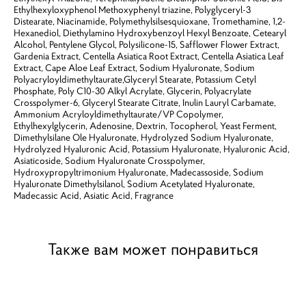
Ethylhexyloxyphenol Methoxyphenyl triazine, Polyglyceryl-3
Distearate, Niacinamide, Polymethylsilsesquioxane, Tromethamine, 1,2-
Hexanediol, Diethylamino Hydroxybenzoyl Hexyl Benzoate, Cetearyl
Alcohol, Pentylene Glycol, Polysilicone-15, Safflower Flower Extract,
Gardenia Extract, Centella Asiatica Root Extract, Centella Asiatica Leaf
Extract, Cape Aloe Leaf Extract, Sodium Hyaluronate, Sodium
Polyacryloyldimethyltaurate,Glyceryl Stearate, Potassium Cetyl
Phosphate, Poly C10-30 Alkyl Acrylate, Glycerin, Polyacrylate
Crosspolymer-6, Glyceryl Stearate Citrate, Inulin Lauryl Carbamate,
Ammonium Acryloyldimethyltaurate/VP Copolymer,
Ethylhexylglycerin, Adenosine, Dextrin, Tocopherol, Yeast Ferment,
Dimethylsilane Ole Hyaluronate, Hydrolyzed Sodium Hyaluronate,
Hydrolyzed Hyaluronic Acid, Potassium Hyaluronate, Hyaluronic Acid,
Asiaticoside, Sodium Hyaluronate Crosspolymer,
Hydroxypropyltrimonium Hyaluronate, Madecassoside, Sodium
Hyaluronate Dimethylsilanol, Sodium Acetylated Hyaluronate,
Madecassic Acid, Asiatic Acid, Fragrance
Также вам может понравиться