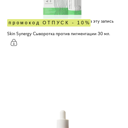
Сыворотка есть в наличии, кликайте на эту запись
промокод ОТПУСК - 10%
Skin Synergy Сыворотка против пигментации 30 мл.