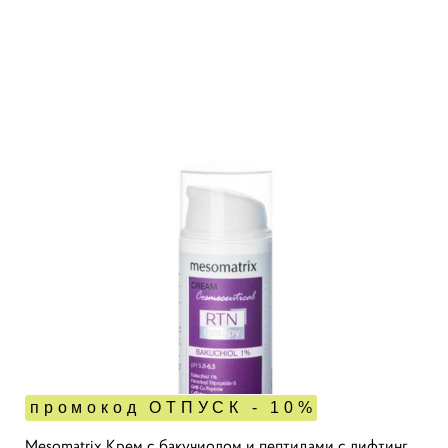
промокод ОТПУСК - 10%
Mesomatrix Крем с бакучиолом и пептидами с лифтинг