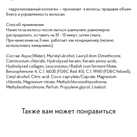
- гидролизованный коллаген — проникает в волосы, придавая объем
блеск и управляемость волосам.
Способ применения:
Нанести на волосы после мыться шампунем, равномерно
распределить, оставить на 10 - 15 минут, затем смыть.
При нанесении на 3 мин. работает как кондиционер (можно
использовать ежедневно).
Cостав: Aqua (Water), Myristyl alcohol, Lauryil dom Dimethicone,
Cetrimonium chloride, Hydrolyzed keratin, Keratin amino acids,
Hydnolyzed collagen, Leuconostoc/Radish root ferment filtate,
Benzophenone-4, C.1. 16035 (FD&C Red 40), C.1. 19140 (FD&CYelow5),
Cetyl alcohol, Citric acid, Coco-caprylate/Caprate, Magnesium
chlonide, Magnesium nitrate, Methylchloroisothiazolinone,
Methylisothiazolinone, Parfum, Propylene glycol, Linalool.
Также вам может понравиться