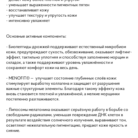
- уменьшает выраженности пигментных пятен
- восстанавливает кожу
- улучшает текстуру и упругость кожи
- интенсивно увлажняет
Основные активные компоненты:
- Биопептиды дрожжей поддерживают естественный микробиом
кожи, предупреждают сухость, обезвоживание, оказывают лифтинг-
эффект, тактильно уплотняя и способствуя заполнению морщин и
складок, а также поддерживают уровень увлажнённости и
сохраняют комфорт кожи на весь день.
- MENOFIT® — улучшает состояние глубинных слоёв кожи:
стимулирует выработку коллагена и защищает от разрушения
важные структурные элементы. Благодаря такому эффекту кожа
вновь становится плотной и увлажнённой, а мелкие морщинки
постепенно разглаживаются.
- Липосомы мелатонина оказывают серьёзную работу в борьбе со
свободными радикалами, уменьшая повреждение ДНК клеток в
результате воздействия солнечного излучения, выравнивают тон,
осветляют нежелательную пигментацию, придают коже яркость и
сияние.