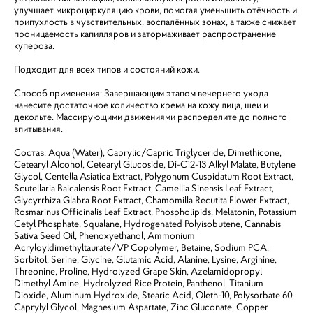
улучшает микроциркуляцию крови, помогая уменьшить отёчность и
припухлость в чувствительных, воспалённых зонах, а также снижает
проницаемость капилляров и затормаживает распространение
купероза.
Подходит для всех типов и состояний кожи.
Способ применения: Завершающим этапом вечернего ухода
нанесите достаточное количество крема на кожу лица, шеи и
декольте. Массирующими движениями распределите до полного
впитывания.
Состав: Aqua (Water), Caprylic/Capric Triglyceride, Dimethicone,
Cetearyl Alcohol, Cetearyl Glucoside, Di-C12-13 Alkyl Malate, Butylene
Glycol, Centella Asiatica Extract, Polygonum Cuspidatum Root Extract,
Scutellaria Baicalensis Root Extract, Camellia Sinensis Leaf Extract,
Glycyrrhiza Glabra Root Extract, Chamomilla Recutita Flower Extract,
Rosmarinus Officinalis Leaf Extract, Phospholipids, Melatonin, Potassium
Cetyl Phosphate, Squalane, Hydrogenated Polyisobutene, Cannabis
Sativa Seed Oil, Phenoxyethanol, Ammonium
Acryloyldimethyltaurate/VP Copolymer, Betaine, Sodium PCA,
Sorbitol, Serine, Glycine, Glutamic Acid, Alanine, Lysine, Arginine,
Threonine, Proline, Hydrolyzed Grape Skin, Azelamidopropyl
Dimethyl Amine, Hydrolyzed Rice Protein, Panthenol, Titanium
Dioxide, Aluminum Hydroxide, Stearic Acid, Oleth-10, Polysorbate 60,
Caprylyl Glycol, Magnesium Aspartate, Zinc Gluconate, Copper