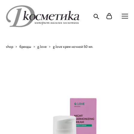
shop
>
бренды
>
g.love
>
g.love крем ночной 50 мл.