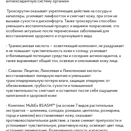
антиоксидантную систему организм
Троксерутин оказывает укрепляющее действие на сосуды и
капилляры, усиливает лимфоотток и смягчает кожу, при этом не
вызывая сухости и дискомфорта. Также троксерутин способен
уменьшить воспалительный процесс и видимое покраснение, что
особенно актуально после перенесенных заболеваний для
восстановления здорового и отдохнувшего вида.
- Транексамовая кислота — осветляющий компонент, не раздражает
и не повышает чувствительность кожи к солнцу, усиливает
отбеливающий потенциал средства и соседних антиоксидантов, а
также выравнивает общий тон, освежая и омолаживая кожу лица.
- Сквалан, Лецитин, Линолевая и Линоленовая кислоты
восстанавливают липидную мантию и уменьшают
трансэпидермальную потерю влаги, защищая эпидермис от
обезвоживания, грубости, сухости и повышенной
чувствительности, смягчают и оставляют после себя ощущение
напитанной и здоровой кожи
- Комплекс MultiEx BSASM™ (на основе 7 видов растительных
экстрактов — шлемника, солодки, ромашки, центеллы, розмарина,
горца и камелии) восстанавливает кожу, оказывает
противовоспалительное действие, а также снимает припухлости и
успокаивает чувствительную, реактивную кожу, освежает цвет лица,
устраняет пигментацию, болезненную серость и красноту,