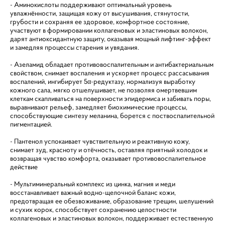
- Аминокислоты поддерживают оптимальный уровень
увлажнённости, защищая кожу от высушивания, стянутости,
грубости и сохраняя ее здоровое, комфортное состояние,
участвуют в формировании коллагеновых и эластиновых волокон,
дарят антиоксидантную защиту, оказывая мощный лифтинг-эффект
и замедляя процессы старения и увядания.
- Азеламид обладает противовоспалительным и антибактериальным
свойством, снимает воспаления и ускоряет процесс рассасывания
воспалений, ингибирует 5α-редуктазу, нормализуя выработку
кожного сала, мягко отшелушивает, не позволяя омертвевшим
клеткам скапливаться на поверхности эпидермиса и забивать поры,
выравнивают рельеф, замедляет биохимические процессы,
способствующие синтезу меланина, борется с поствоспалительной
пигментацией.
- Пантенол успокаивает чувствительную и реактивную кожу,
снимает зуд, красноту и отёчность, оставляя приятный холодок и
возвращая чувство комфорта, оказывает противовоспалительное
действие
- Мультиминеральный комплекс из цинка, магния и меди
восстанавливает важный водно-щелочной баланс кожи,
предотвращая ее обезвоживание, образование трещин, шелушений
и сухих корок, способствует сохранению целостности
коллагеновых и эластиновых волокон, поддерживает естественную