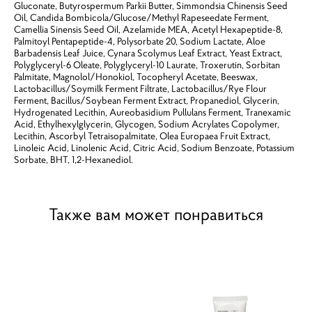
Gluconate, Butyrospermum Parkii Butter, Simmondsia Chinensis Seed
Oil, Candida Bombicola/Glucose/Methyl Rapeseedate Ferment,
Camellia Sinensis Seed Oil, Azelamide MEA, Acetyl Hexapeptide-8,
Palmitoyl Pentapeptide-4, Polysorbate 20, Sodium Lactate, Aloe
Barbadensis Leaf Juice, Cynara Scolymus Leaf Extract, Yeast Extract,
Polyglyceryl-6 Oleate, Polyglyceryl-10 Laurate, Troxerutin, Sorbitan
Palmitate, Magnolol/Honokiol, Tocopheryl Acetate, Beeswax,
Lactobacillus/Soymilk Ferment Filtrate, Lactobacillus/Rye Flour
Ferment, Bacillus/Soybean Ferment Extract, Propanediol, Glycerin,
Hydrogenated Lecithin, Aureobasidium Pullulans Ferment, Tranexamic
Acid, Ethylhexylglycerin, Glycogen, Sodium Acrylates Copolymer,
Lecithin, Ascorbyl Tetraisopalmitate, Olea Europaea Fruit Extract,
Linoleic Acid, Linolenic Acid, Citric Acid, Sodium Benzoate, Potassium
Sorbate, BHT, 1,2-Hexanediol.
Также вам может понравиться