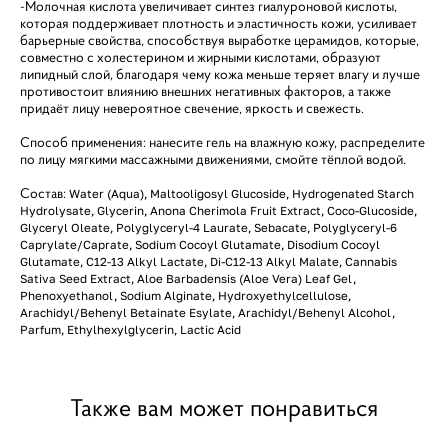
-Молочная кислота увеличивает синтез гиалуроновой кислоты,
которая поддерживает плотность и эластичность кожи, усиливает
барьерные свойства, способствуя выработке церамидов, которые,
совместно с холестерином и жирными кислотами, образуют
липидный слой, благодаря чему кожа меньше теряет влагу и лучше
противостоит влиянию внешних негативных факторов, а также
придаёт лицу невероятное свечение, яркость и свежесть.
Способ применения: нанесите гель на влажную кожу, распределите
по лицу мягкими массажными движениями, смойте тёплой водой.
Состав:
Water (Aqua), Maltooligosyl Glucoside, Hydrogenated Starch
Hydrolysate, Glycerin, Anona Cherimola Fruit Extract, Coco-Glucoside,
Glyceryl Oleate, Polyglyceryl-4 Laurate, Sebacate, Polyglyceryl-6
Caprylate/Caprate, Sodium Cocoyl Glutamate, Disodium Cocoyl
Glutamate, C12-13 Alkyl Lactate, Di-C12-13 Alkyl Malate, Cannabis
Sativa Seed Extract, Aloe Barbadensis (Aloe Vera) Leaf Gel,
Phenoxyethanol, Sodium Alginate, Hydroxyethylcellulose,
Arachidyl/Behenyl Betainate Esylate, Arachidyl/Behenyl Alcohol,
Parfum, Ethylhexylglycerin, Lactic Acid
Также вам может понравиться