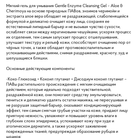
Мягкий гель для умывания Gentle Enzyme Cleansing Gel – Aloe &
Cherimoya на основе природных ПАВов, энзимов черимойи и
экстракта алое вера обладает не раздражающей, слабопенящейся
формулой и деликатно очищает кожу лица, сохраняя ее
естественный липидный барьер и не вызывая чувство сухости,
ослабляет связи между кератиновыми чешуйками, ускоряя процесс
их отделения, тем самым запускает процесс отшелушивания,
улучшает текстуру и рельеф кожи, способствует очищению пор от
чёрных точек, а также обладает противовоспалительным и
успокаивающим действиями, снимая раздражение, красноту, зуд и
шелушащиеся бляшки.
Основные действующие компоненты:
-Коко-Глюкозид + Кокоил глутамат + Дисодиум кокоил глутамат –
ПАВы растительного происхождения с мягким очищающим
действием, которые идеально подходят чувствительной,
раздражённой коже, они помогают средству эмульгироваться,
пениться и деликатно удалять остатки макияжа, не пересушивая и
не разрушая защитный барьер, оказывают кондиционирующий
эффект, тем самым смягчая грубые участки на коже, придают лицу
приятную нежность, увлажняют и повышают уровень влаги в
глубоких слоях эпидермиса, успокаивают кожу при зуде и
атопическом дерматите, а также ускоряют заживление
поврежденных тканей, предупреждая образование рубцов и
шрамов;