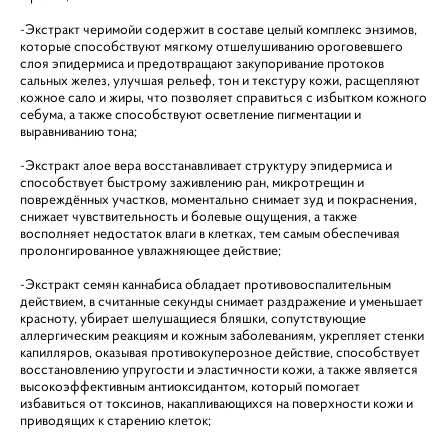
-Экстракт черимойи содержит в составе целый комплекс энзимов,
которые способствуют мягкому отшелушиванию ороговевшего
слоя эпидермиса и предотвращают закупоривание протоков
сальных желез, улучшая рельеф, тон и текстуру кожи, расщепляют
кожное сало и жиры, что позволяет справиться с избытком кожного
себума, а также способствуют осветление пигментации и
выравниванию тона;
-Экстракт алое вера восстанавливает структуру эпидермиса и
способствует быстрому заживлению ран, микротрещин и
повреждённых участков, моментально снимает зуд и покраснения,
снижает чувствительность и болевые ощущения, а также
восполняет недостаток влаги в клетках, тем самым обеспечивая
пролонгированное увлажняющее действие;
-Экстракт семян каннабиса обладает противовоспалительным
действием, в считанные секунды снимает раздражение и уменьшает
красноту, убирает шелушащиеся бляшки, сопутствующие
аллергическим реакциям и кожным заболеваниям, укрепляет стенки
капилляров, оказывая противокуперозное действие, способствует
восстановлению упругости и эластичности кожи, а также является
высокоэффективным антиоксидантом, который помогает
избавиться от токсинов, накапливающихся на поверхности кожи и
приводящих к старению клеток;