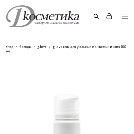
shop
>
бренды
>
g.love
>
g.love гель для умывания с энзимами и алоэ 100
мл.