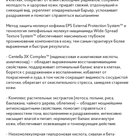
молодость и здоровье кожи, придаёт свежий, отдохнувший и
сияющий вид, укрепляет эпидермальный барьер, успокаивает
раздражения и помогает справляться высыпаниями
Метод защиты молекул кофеина EPS External Protection System™ и
технология липофильных молекул ниацинамида Wide-Spread
Texture System™ обеспечивают максимально глубокое
проникновение компонентов в кожу, тем самым гарантируя более
выраженные и быстрые результаты.
- Centella 3X Complex™ (мадекассовая и азиатиковая кислоты,
азиатикозид) — обладает выраженными восстанавливающими
свойствами, поддерживает оптимальный баланс влаги в клетках,
борется с раздражением и воспалениями, избавляет от
покраснений и зуда, в том числе сокращает видимость сосудистой
сеточки, оберегает от окислительного стресса, замедляя старение
кожи.
- Комплекс растительных экстрактов (лотоса, полыни, риса,
баклажана, чайного дерева, облепихи) — обладает мощнейшими
антиоксидантными свойствами, помогает справляться с
неровностями тона, воспалениями и раздражением, интенсивно
насыщает влагой и питает, нормализует баланс влаги внутри
кожи, обеспечивает освежающее и тонизирующее действие.
- Низкомолекулярная гиалуроновая кислота, сквалан и бета-