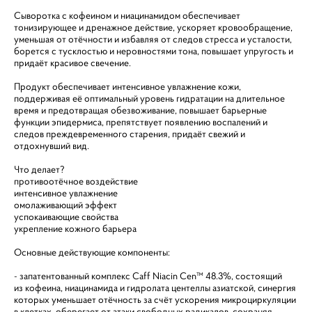
Сыворотка с кофеином и ниацинамидом обеспечивает
тонизирующее и дренажное действие, ускоряет кровообращение,
уменьшая от отёчности и избавляя от следов стресса и усталости,
борется с тусклостью и неровностями тона, повышает упругость и
придаёт красивое свечение.
Продукт обеспечивает интенсивное увлажнение кожи,
поддерживая её оптимальный уровень гидратации на длительное
время и предотвращая обезвоживание, повышает барьерные
функции эпидермиса, препятствует появлению воспалений и
следов преждевременного старения, придаёт свежий и
отдохнувший вид.
Что делает?
противоотёчное воздействие
интенсивное увлажнение
омолаживающий эффект
успокаивающие свойства
укрепление кожного барьера
Основные действующие компоненты:
- запатентованный комплекс Caff Niacin Cen™ 48.3%, состоящий
из кофеина, ниацинамида и гидролата центеллы азиатской, синергия
которых уменьшает отёчность за счёт ускорения микроциркуляции
в клетках, оберегает от атаки свободных радикалов, сохраняя