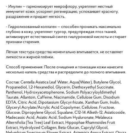
- Инулин — гармонизирует микрофлору, укрепляет местный
иммунитет кожи, ускоряет регенерацию, успокаивает красноту,
раздражение и придает мягкость.
- Гидролизованный коллаген — способен проникать максимально
глубоко в кожу, укрепляет тургор, предупреждая птоз тканей,
активизирует естественный синтез гиалуроновой кислоты и стирает
признаки старения.
Лёгкая текстура средства моментально впитывается, не оставляет
липкости и жирной плёнки.
Способ применения: После очищения и тонизации кожи нанесите
несколько капель средства и распределите до полного впитывания.
Состав: Centella Asiatica Leaf Water, Aqua(Water), Butylene Glycol,
Propanediol, 1,2-Hexanediol, Glycerin, Diethoxyethyl Succinate,
Panthenol, Hydroxyacetophenone, Sodium Polyacryloyldimethyl
Taurate, Allantoin, Caffeine, Niacinamide, Cellulose Gum, Disodium
EDTA, Citric Acid, Dipotassium Glycyrrhizate, Xanthan Gum, Inulin,
Glyceryl Acrylate/Acrylic Acid Copolymer, Cellulose, Fructose,
Glucose, Dipropylene Glycol, Squalane, C12-14 Alketh-12, Asiaticoside,
Madecassic Acid, Asiatic Acid, Sodium Hyaluronate, Melaleuca
Alternifolia (Tea Tree) Leaf Extract, Hippophae Rhamnoides Fruit
Extract, Hydrolyzed Collagen, Beta-Glucan, Caprylyl Glycol,
Nelumbium Speciosum Flower Extract, Artemisia Annua Extract, Oryza