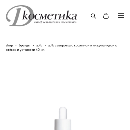
shop
>
бренды
>
aplb
>
aplb сыворотка с кофеином и ниацинамидом от
отёков и усталости 40 мл.