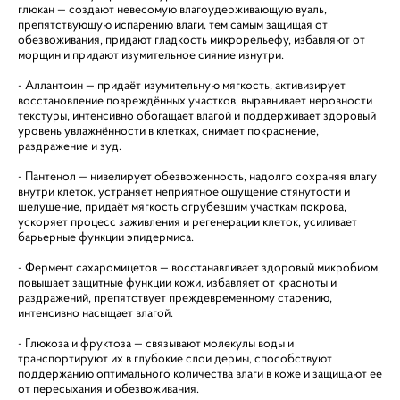
глюкан — создают невесомую влагоудерживающую вуаль,
препятствующую испарению влаги, тем самым защищая от
обезвоживания, придают гладкость микрорельефу, избавляют от
морщин и придают изумительное сияние изнутри.
- Аллантоин — придаёт изумительную мягкость, активизирует
восстановление повреждённых участков, выравнивает неровности
текстуры, интенсивно обогащает влагой и поддерживает здоровый
уровень увлажнённости в клетках, снимает покраснение,
раздражение и зуд.
- Пантенол — нивелирует обезвоженность, надолго сохраняя влагу
внутри клеток, устраняет неприятное ощущение стянутости и
шелушение, придаёт мягкость огрубевшим участкам покрова,
ускоряет процесс заживления и регенерации клеток, усиливает
барьерные функции эпидермиса.
- Фермент сахаромицетов — восстанавливает здоровый микробиом,
повышает защитные функции кожи, избавляет от красноты и
раздражений, препятствует преждевременному старению,
интенсивно насыщает влагой.
- Глюкоза и фруктоза — связывают молекулы воды и
транспортируют их в глубокие слои дермы, способствуют
поддержанию оптимального количества влаги в коже и защищают ее
от пересыхания и обезвоживания.