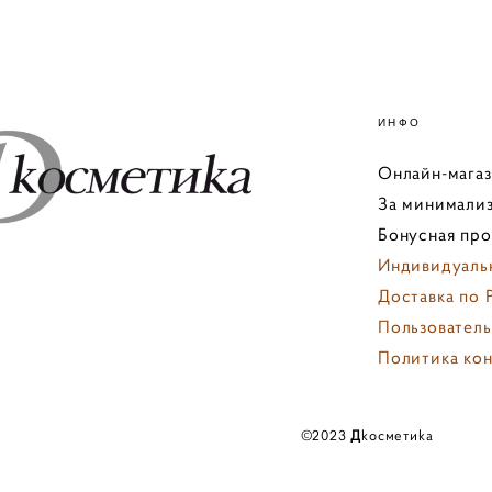
ИНФО
Онлайн-мага
За минимализ
Бонусная пр
Индивидуаль
Доставка по 
Пользователь
Политика ко
персональны
©️2023
Д
koсмeтиka