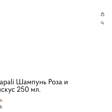
apali Шампунь Роза и
скус 250 мл.
б.
б.