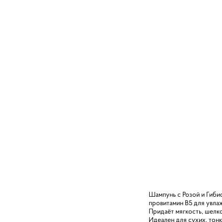
Шампунь с Розой и Гибис
провитамин В5 для увлаж
Придаёт мягкость, шелко
Идеален для сухих, тон