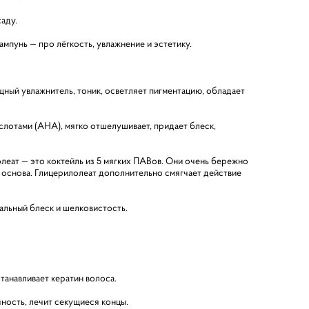
аду.
мпунь — про лёгкость, увлажнение и эстетику.
щный увлажнитель, тоник, осветляет пигментацию, обладает
слотами (AHA), мягко отшелушивает, придает блеск,
леат — это коктейль из 5 мягких ПАВов. Они очень бережно
 основа. Глицерилолеат дополнительно смягчает действие
альный блеск и шелковистость.
танавливает кератин волоса.
чность, лечит секущиеся концы.