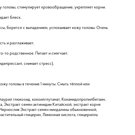
у головы, стимулирует кровообращение, укрепляет корни.
идает блеск.
сы, борется с выпадением, успокаивает кожу головы. Очень
сть и разглаживает.
о-то родственное. Питает и смягчает.
депрессант, снимает стресс).
жу головы в течение 1 минуты. Смыть тёплой или
й лаурил глюкозид, кокоилглутамат, Кокамидопропилбетаин,
, Экстракт семян актинидии Китайской, экстракт корня
 Чернослив Экстракт семян миндалины обыкновенной,
растительный глицерин, Лимонная кислота, глицерилла