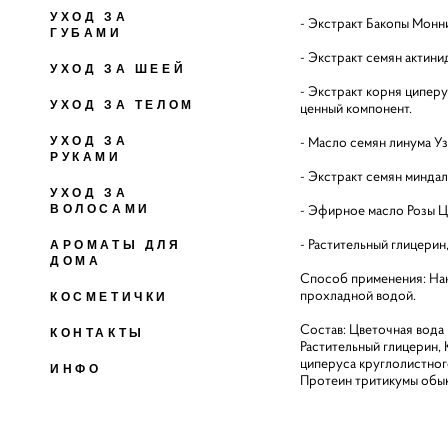
УХОД ЗА
- Экстракт Бакопы Монн
ГУБАМИ
- Экстракт семян актини
УХОД ЗА ШЕЕЙ
- Экстракт корня циперу
УХОД ЗА ТЕЛОМ
ценный компонент.
- Масло семян линума Уз
УХОД ЗА
РУКАМИ
- Экстракт семян миндал
УХОД ЗА
- Эфирное масло Розы Ц
ВОЛОСАМИ
- Растительный глицерин
АРОМАТЫ ДЛЯ
ДОМА
Способ применения: Нан
прохладной водой.
КОСМЕТИЧКИ
Состав: Цветочная вода 
КОНТАКТЫ
Растительный глицерин,
циперуса круглолистног
ИНФО
Протеин тритикумы обык