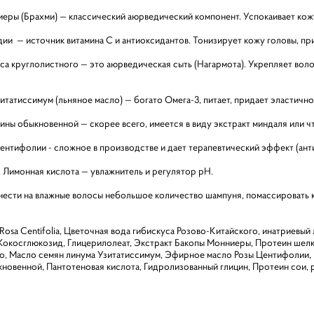
иеры (Брахми) — классический аюрведический компонент. Успокаивает кож
дии — источник витамина С и антиоксидантов. Тонизирует кожу головы, пр
са круглолистного — это аюрведическая сыть (Нагармота). Укрепляет воло
итатиссимум (льняное масло) — богато Омега-3, питает, придает эластично
ины обыкновенной — скорее всего, имеется в виду экстракт миндаля или чт
ентифолии - сложное в производстве и дает терапевтический эффект (анти
, Лимонная кислота — увлажнитель и регулятор pH.
ести на влажные волосы небольшое количество шампуня, помассировать ко
Rosa Centifolia, Цветочная вода гибискуса Розово-Китайского, инатриевы
 Кокосглюкозид, Глицерилолеат, Экстракт Бакопы Монниеры, Протеин шелка
о, Масло семян линума Узитатиссимум, Эфирное масло Розы Центифолии,
новенной, Пантотеновая кислота, Гидролизованный глицин, Протеин сои, 