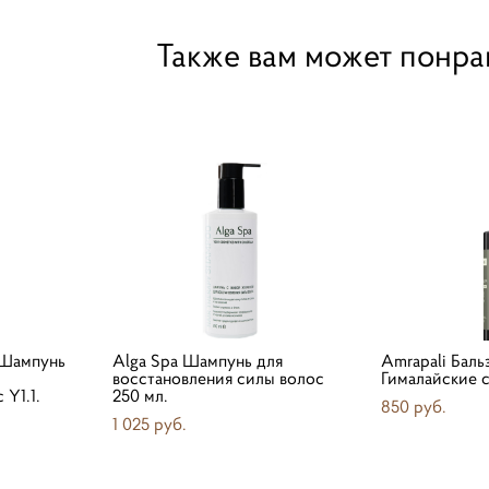
Также вам может понра
 Шампунь
Alga Spa Шампунь для
Amrapali Баль
восстановления силы волос
Гималайские с
Y1.1.
250 мл.
850 pуб.
1 025 pуб.