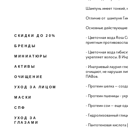
Шампунь имеет тонкий, н
Отличие от шампуня Гима
Основные действующие 
СКИДКИ ДО 20%
- Цветочная вода Rosa C
приятным противовоспал
БРЕНДЫ
- Цветочная вода гибиск
укрепляет волосы. В Ин
МИНИАТЮРЫ
- Инатриевый лаурил гл
АКТИВЫ
очищают, не нарушая ли
ПАВов.
ОЧИЩЕНИЕ
- Протеин шелка — созд
УХОД ЗА ЛИЦОМ
- Протеин пшеницы - укр
МАСКИ
- Протеин сои — еще оди
СПФ
- Гидролизованный глици
УХОД ЗА
ГЛАЗАМИ
- Пантотеновая кислота 