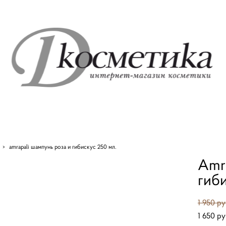
>
amrapali шампунь роза и гибискус 250 мл.
Amr
гиби
1 950 pу
1 650 pу