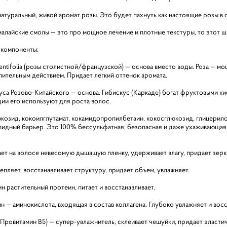
атуральный, живой аромат розы. Это будет пахнуть как настоящие розы в с
лайские смолы — это про мощное лечение и плотные текстуры, то этот ша
компоненты:
entifolia (розы столистной/французской) — основа вместо воды. Роза — мо
ительным действием. Придает легкий оттенок аромата.
уса Розово-Китайского — основа. Гибискус (Каркаде) богат фруктовыми ки
дии его используют для роста волос.
юкозид, кокоилглутамат, кокамидопропилбетаин, кокосглюкозид, глицерило
пидный барьер. Это 100% бессульфатная, безопасная и даже ухаживающая
ает на волосе невесомую дышащую пленку, удерживает влагу, придает зерк
епляет, восстанавливает структуру, придает объем, увлажняет.
н растительный протеин, питает и восстанавливает.
н — аминокислота, входящая в состав коллагена. Глубоко увлажняет и восс
(Провитамин В5) — супер-увлажнитель, склеивает чешуйки, придает эласти