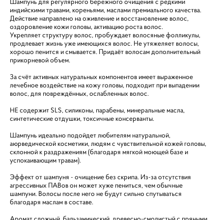
Шампунь для регулярного бережного очищения с редкими
индийскими травами, кореньями, маслами премиального качества.
Действие направлено на оживление и восстановление волос,
оздоровление кожи головы, активацию роста волос.
Укрепляет структуру волос, пробуждает волосяные фолликулы,
продлевает жизнь уже имеющихся волос. Не утяжеляет волосы,
хорошо пенится и смывается. Придаёт волосам дополнительный
прикорневой объем.
За счёт активных натуральных компонентов имеет выраженное
лечебное воздействие на кожу головы, подходит при выпадении
волос, для повреждённых, ослабленных волос.
НЕ содержит SLS, силиконы, парабены, минеральные масла,
синтетические отдушки, токсичные консерванты.
Шампунь идеально подойдет любителям натуральной,
аюрведической косметики, людям с чувствительной кожей головы,
склонной к раздражениям (благодаря мягкой моющей базе и
успокаивающим травам).
Эффект от шампуня - очищение без скрипа. Из-за отсутствия
агрессивных ПАВов он может хуже пениться, чем обычные
шампуни. Волосы после него не будут сильно спутываться
благодаря маслам в составе.
Аромат сложный, бальзамический, древесно-смолистый с пряными