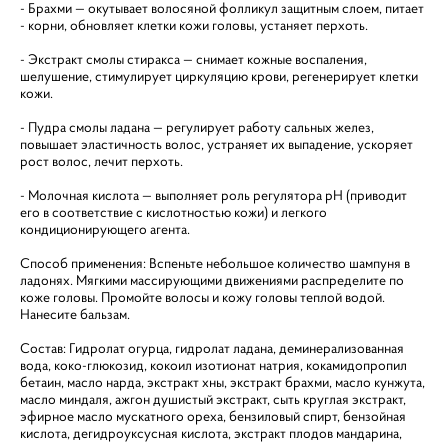
- Брахми — окутывает волосяной фолликул защитным слоем, питает
- корни, обновляет клетки кожи головы, устаняет перхоть.
- Экстракт смолы стиракса — снимает кожные воспаления,
шелушение, стимулирует циркуляцию крови, регенерирует клетки
кожи.
- Пудра смолы ладана — регулирует работу сальных желез,
повышает эластичность волос, устраняет их выпадение, ускоряет
рост волос, лечит перхоть.
- Молочная кислота — выполняет роль регулятора pH (приводит
его в соответствие с кислотностью кожи) и легкого
кондиционирующего агента.
Способ применения: Вспеньте небольшое количество шампуня в
ладонях. Мягкими массирующими движениями распределите по
коже головы. Промойте волосы и кожу головы теплой водой.
Нанесите бальзам.
Состав: Гидролат огурца, гидролат ладана, дeминерализованная
вода, коко-глюкозид, кокоил изотионат натрия, кокамидопропил
бетаин, масло нарда, экстракт хны, экстракт брахми, масло кунжута,
масло миндаля, ажгон душистый экстракт, сыть круглая экстракт,
эфирное масло мускатного ореха, бензиловый спирт, бензойная
кислота, дегидроуксусная кислота, экстракт плодов мандарина,