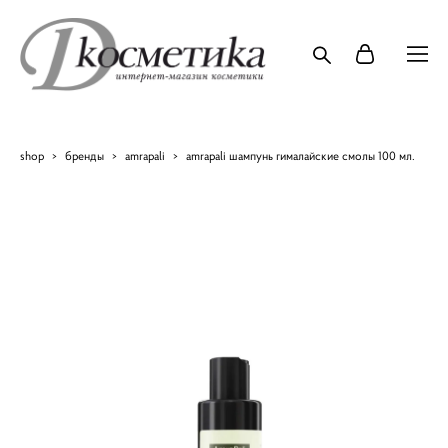
shop
>
бренды
>
amrapali
>
amrapali шампунь гималайские смолы 100 мл.