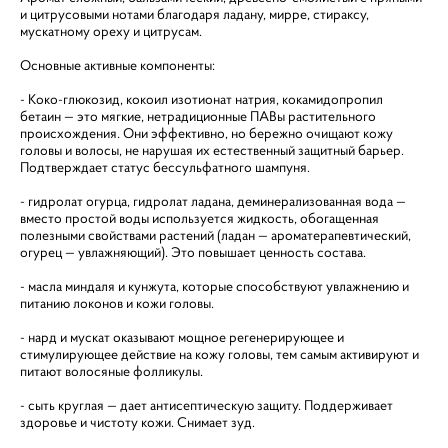
и цитрусовыми нотами благодаря ладану, мирре, стираксу,
мускатному ореху и цитрусам.
Основные активные компоненты:
- Коко-глюкозид, кокоил изотионат натрия, кокамидопропил
бетаин — это мягкие, нетрадиционные ПАВы растительного
происхождения. Они эффективно, но бережно очищают кожу
головы и волосы, не нарушая их естественный защитный барьер.
Подтверждает статус бессульфатного шампуня.
- гидролат огурца, гидролат ладана, деминерализованная вода —
вместо простой воды используется жидкость, обогащенная
полезными свойствами растений (ладан — ароматерапевтический,
огурец — увлажняющий). Это повышает ценность состава.
- масла миндаля и кунжута, которые способствуют увлажнению и
питанию локонов и кожи головы.
- нард и мускат оказывают мощное регенерирующее и
стимулирующее действие на кожу головы, тем самым активируют и
питают волосяные фолликулы.
- сыть круглая — дает антисептическую защиту. Поддерживает
здоровье и чистоту кожи. Снимает зуд.