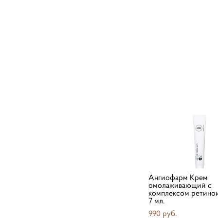
Ангиофарм Крем
омолаживающий с
комплексом ретинои
7 мл.
990 pуб.