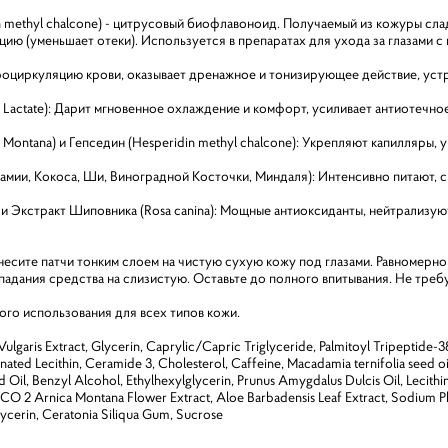
n methyl chalcone) - цитрусовый биофлавоноид. Получаемый из кожуры сла
ю (уменьшает отеки). Используется в препаратах для ухода за глазами с 
роциркуляцию крови, оказывает дренажное и тонизирующее действие, устр
l Lactate): Дарит мгновенное охлаждение и комфорт, усиливает антиотечно
 Montana) и Гепседин (Hesperidin methyl chalcone): Укрепляют капилляры,
амии, Кокоса, Ши, Виноградной Косточки, Миндаля): Интенсивно питают, 
) и Экстракт Шиповника (Rosa canina): Мощные антиоксиданты, нейтрализ
есите патчи тонким слоем на чистую сухую кожу под глазами. Равномерно 
падания средства на слизистую. Оставьте до полного впитывания. Не треб
го использования для всех типов кожи.
ulgaris Extract, Glycerin, Caprylic/Capric Triglyceride, Palmitoyl Tripeptide-3
ated Lecithin, Ceramide 3, Cholesterol, Caffeine, Macadamia ternifolia seed oi
d Oil, Benzyl Alcohol, Ethylhexylglycerin, Prunus Amygdalus Dulcis Oil, Lecithin
 CO 2 Arnica Montana Flower Extract, Aloe Barbadensis Leaf Extract, Sodium P
ycerin, Ceratonia Siliqua Gum, Sucrose