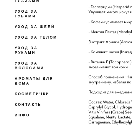
ГЛАЗАМИ
- Гесперидин (Hesperidi
Улучшает микроциркуляци
УХОД ЗА
ГУБАМИ
- Кофеин усиливает мик
УХОД ЗА ШЕЕЙ
- Ментил Лактат (Menthy
УХОД ЗА ТЕЛОМ
Экстракт Арники (Arnica
УХОД ЗА
- Комплекс масел (Макад
РУКАМИ
- Витамин Е (Tocopherol
УХОД ЗА
выравнивают тон кожи.
ВОЛОСАМИ
Способ применения: Нан
АРОМАТЫ ДЛЯ
внутреннему, избегая по
ДОМА
Подходит для ежедневно
КОСМЕТИЧКИ
Состав: Water, Chlorella V
КОНТАКТЫ
Caprylyl Glycol, Hydrogen
Vitis Vinifera (Grape) See
ИНФО
Squalene, Mentyl Lactate,
Carrageenan, Ethylhexylgl