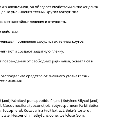
дких апельсинов, он обладает свойствами антиоксиданта.
целью уменьшения темных кругов вокруг глаз.
аняет застойные явления и отечность.
е действие.
 уменьшая проявления сосудистых темных кругов.
смягчают и создают защитную пленку.
уют повреждения от свободных радикалов, осветляют и
распределите средство от внешнего уголка глаза к
ует смывания.
8 (and) Palmitoyl pentapeptide 4 (and) Butylene Glycol (and)
l, Сocos nucifera (coconut)oil, Butyrospermum Parkii Butter,
, Tocopherol, Rosa canina Fruit Extract, Beta-Sitosterol,
hytate, Hesperidin methyl chalcone, Cellulose Gum,