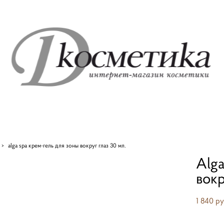
>
alga spa крем-гель для зоны вокруг глаз 30 мл.
Alga
вокр
1 840 pу