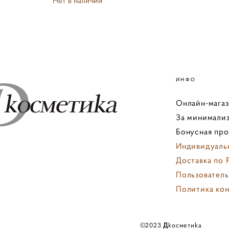
ИНФО
Онлайн-мага
За минимализ
Бонусная пр
Индивидуаль
Доставка по 
Пользователь
Политика ко
персональны
©️2023
Д
koсмeтиka