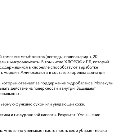
 комплекс метаболитов (пептиды, полисахариды, 20
нералы и микроэлементы. В том числе ХЛОРОФИЛЛ, который
, содержащийся в хлорелле способствуют выработке
сть морщин. Аминокислоты в составе хлореллы важны для
, который отвечает за поддержание гидробаланса. Молекулы
зывать действие на поверхности и внутри. Защищают
иональность.
рьерную функцию сухой или увядающей кожи.
ластина и гиалуроновой кислоты. Результат: Уменьшение
к, мгновенно уменьшает пастозность век и убирает мешки