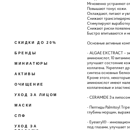
Мгновенно устраняют оте
Повышают тонус кожи.
Охлаждают, питают и ув
Снижают трансэпидерма
Стимулируют выработку 
Снижают риски появлен
Быстро впитываются и н
Основные активные комп
СКИДКИ ДО 20%
- ALGAE EXCTRACT – экс
БРЕНДЫ
аминокислот, 10 витами
улучшает состояние кож
МИНИАТЮРЫ
коллагена. Укрепляет д
синтеза основных белков
АКТИВЫ
Кроме этого, некоторые
аминокислот имеют мален
ОЧИЩЕНИЕ
коллагеновые и эластино
УХОД ЗА ЛИЦОМ
- CERAMIDE 3 в липосом
МАСКИ
- Пептиды Palmitoyl Tri
глубины морщин, выраже
СПФ
- Eyeseryl® - инноваци
под глазами, улучшает э
УХОД ЗА