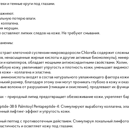
ки и темные круги под глазами.
лажняют.
льную потерю влаги.
коллагена.
ия морщин.
е оставляют липких следов на коже. Не требуют смывания.
анениы:
тракт клеточной суспензии микроводоросли Chlorella содержит сложный
нов, ненасыщенные жирные кислоты и другие активные биомолекулы), ми
и и капилляров, обладает мощными антиоксидантными свойствами. Холин
ряблую кожу, увеличивает упругость и плотность кожи, уменьшает видимо
 кожи – коллагена и эластина.
 аминокислоты входят в состав натурального увлажняющего фактора кожи
ький размер, благодаря этому они могут проникать глубоко в кожу и ока
вые волокна от разрушения (гликации и окисления), продлевают их функц
ах – природный липид предотвращает обезвоживание кожи, укрепляет ба
peptide-38 & Palmitoyl Pentapeptide-4: Стимулируют выработку коллагена, э
нный лифтинг-эффект и упругость кожи.
онный пептид с противоотечным действием. Стимулируя локальный лимфото
ластичность и осветляет кожу под глазами.