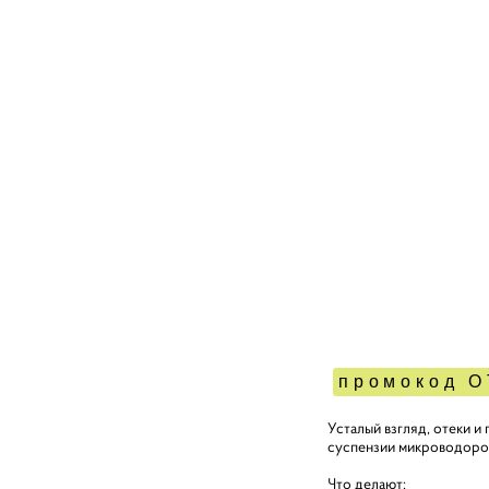
промокод О
Усталый взгляд, отеки и
суспензии микроводорос
Что делают: