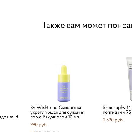
Также вам может понра
By Wishtrend Сыворотка
Skinosophy Ма
укрепляющая для сужения
пептидами 75 
дов mild
пор с бакучиолом 10 мл.
2 520 pуб.
990 pуб.
Нет в наличии