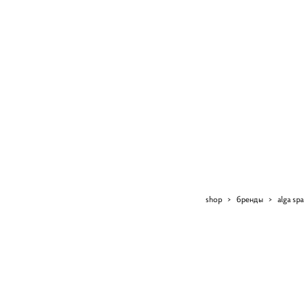
shop
>
бренды
>
alga spa