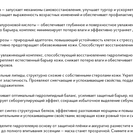
ов — запускает механизмы самовосстановления, улучшает тургор и ускоря
ращает выраженность возрастных изменений и обеспечивает профилактик
гиалуроновой кислоты — обеспечивает глубинное и поверхностное увлажнен
барьера, комплекс минимизирует потерю влаги и эффективно устраняет 
 розы — природный адаптоген, повышающий устойчивость клеток к стрессу
ктивно предотвращает обезвоживание кожи. Способствует восстановлени
влажняющий комплекс, способствующий восстановлению гидролипидного
крепляет естественный барьер кожи, снижает потерю влаги и обеспечивае
кровов.
ельные липиды, структурно схожие с собственными стеролами кожи. Укр
ют эластичность. Проявляют смягчающие и успокаивающие свойства, под
аздражителям.
ивает оптимальный гидролипидный баланс, усиливает защитный барьер, к
рует себорегулирующий эффект, сокращая избыточное выделение себума,
ет синтез структурных белков, эффективно разглаживая морщины и повы
ительными и успокаивающими свойствами, возвращая коже ровный тон и с
елите гидрогелевую основу от защитной плёнки и аккуратно разместите ма
 до полного впитывания эссенции — маска станет прозрачной. Снимите и м