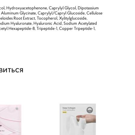
lycol, Hydroxyacetophenone, Caprylyl Glycol, Dipotassium
, Aluminum Glycinate, Caprylyl/Capryl Glucoside, Cellulose
ides Root Extract, Tocopherol, Xylitylglucoside,
Sodium Hyaluronate, Hyaluronic Acid, Sodium Acetylated
Acetyl Hexapeptide-8, Tripeptide-1, Copper Tripeptide-1,
виться