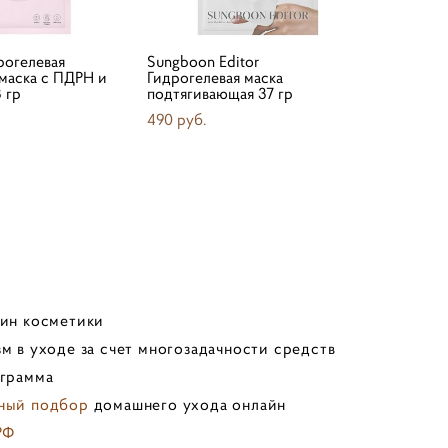
рогелевая
Sungboon Editor
маска с ПДРН и
Гидрогелевая маска
 гр
подтягивающая 37 гр
490 pуб.
зин косметики
м в уходе за счет многозадачности средств
ограмма
ный подбор
домашнего ухода онлайн
РФ