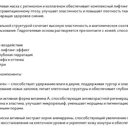
евая маска с ретинолом и коллагеном обеспечивает комплексный лифтинг
 гравитационному птозу, улучшает эластичность и повышает плотность тка
озвращая здоровое сияние.
нальной структурой сочетает высокую эластичность и анатомическое соот
ьзования. Гидрогелевая основа растворяется при контакте с кожей, спос
 воздействие
и лифтинг-эффект
лубокая гидратация
ефа и оттенка
три
компоненты:
аген — способствует удержанию влаги в дерме, поддерживая тургор и эл
ание новых заломов, питает клеточные структуры и обеспечивает глубоко
ски активная форма витамина A, способствующая антивозрастной регенера
ена и эластина, улучшает микрорельеф, уменьшает морщины и пигментацию,
нными порами.
ески активный экстракт корня анемаррены, способствующий увеличению 
восстановления на клеточном уровне и укрепляет кожу изнутри и обесп