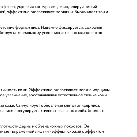
-эффект, укрепляя контуры лица и моделируя четкий
ней, эффективно разглаживает морщины. Выравнивает тон и
ветствие формам лица. Надежно фиксируется, сохраняя
обствуя максимальному усвоению активных компонентов.
астичность кожи. Эффективно разглаживает мелкие морщины,
е увлажнение, восстанавливая естественное сияние кожи.
ции кожи. Стимулирует обновление клеток эпидермиса,
 а также регулирует активность сальных желёз, борясь с
плотности дермы и объёма кожных покровов. Он
ечивает выраженный лифтинг-эффект, схожий с эффектом