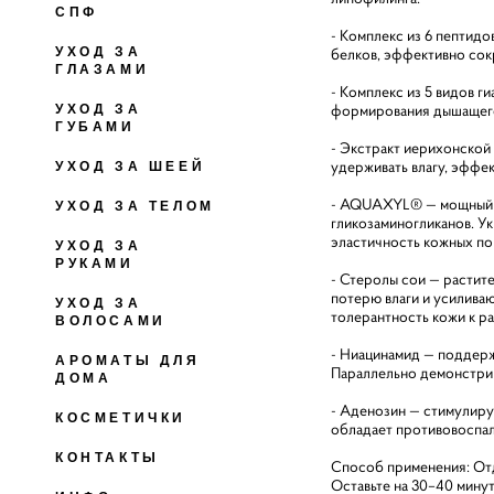
СПФ
- Комплекс из 6 пептид
УХОД ЗА
белков, эффективно сок
ГЛАЗАМИ
- Комплекс из 5 видов 
формирования дышащего 
УХОД ЗА
ГУБАМИ
- Экстракт иерихонской
удерживать влагу, эффе
УХОД ЗА ШЕЕЙ
- AQUAXYL® — мощный у
УХОД ЗА ТЕЛОМ
гликозаминогликанов. У
эластичность кожных по
УХОД ЗА
РУКАМИ
- Стеролы сои — растит
потерю влаги и усилива
УХОД ЗА
толерантность кожи к р
ВОЛОСАМИ
- Ниацинамид — поддерж
АРОМАТЫ ДЛЯ
Параллельно демонстри
ДОМА
- Аденозин — стимулиру
КОСМЕТИЧКИ
обладает противовоспал
КОНТАКТЫ
Способ применения: Отд
Оставьте на 30–40 минут