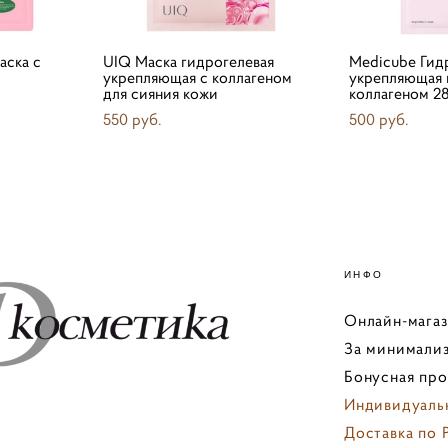
аска с
UIQ Маска гидрогелевая
Medicube Гид
укрепляющая с коллагеном
укрепляющая 
для сияния кожи
коллагеном 28
550 pуб.
500 pуб.
ИНФО
Онлайн-мага
За минимализ
Бонусная пр
Индивидуаль
Доставка по 