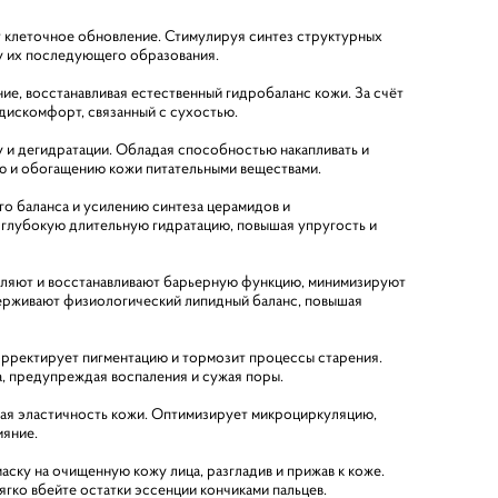
ет клеточное обновление. Стимулируя синтез структурных
у их последующего образования.
ие, восстанавливая естественный гидробаланс кожи. За счёт
дискомфорт, связанный с сухостью.
 и дегидратации. Обладая способностью накапливать и
ю и обогащению кожи питательными веществами.
 баланса и усилению синтеза церамидов и
т глубокую длительную гидратацию, повышая упругость и
епляют и восстанавливают барьерную функцию, минимизируют
держивают физиологический липидный баланс, повышая
орректирует пигментацию и тормозит процессы старения.
 предупреждая воспаления и сужая поры.
шая эластичность кожи. Оптимизирует микроциркуляцию,
ияние.
ску на очищенную кожу лица, разгладив и прижав к коже.
ягко вбейте остатки эссенции кончиками пальцев.