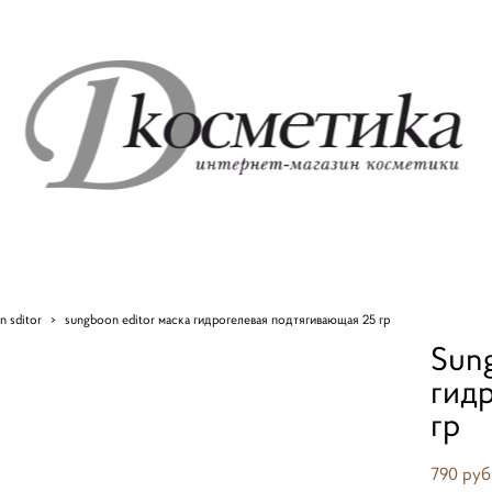
n sditor
>
sungboon editor маска гидрогелевая подтягивающая 25 гр
Sun
гид
гр
790 pуб