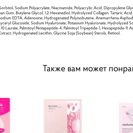
 Sorbitol, Sodium Polyacrylate, Niacinamide, Polyacrylic Acid, Dipropylene G
han Gum, Butylene Glycol, 1,2-Hexanediol, Hydrolyzed Collagen, Tartaric Acid
odium EDTA, Adenosine, Hydrogenated Polyisobutene, Anemarrhena Asphodelo
 Glyceryl Glucoside, Sodium Hyaluronate, Potassium Hyaluronate, Hydrolyzed 
-10 Laurate, Palmitoyl Pentapeptide-4, Palmitoyl Tripeptide-1, Hexapeptide-9, 
Extract, Hydrogenated Lecithin, Glycine Soja (Soybean) Sterols, Retinol.
Также вам может понра