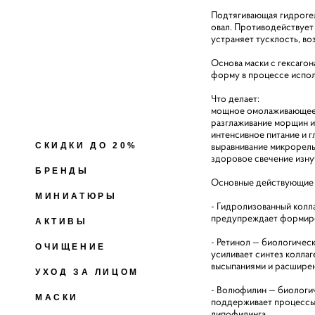
Подтягивающая гидрогел
овал. Противодействует
устраняет тусклость, в
Основа маски с гексаго
форму в процессе испол
Что делает:
мощное омолаживающее
разглаживание морщин 
интенсивное питание и г
выравнивание микрорель
СКИДКИ ДО 20%
здоровое свечение изну
БРЕНДЫ
Основные действующие 
МИНИАТЮРЫ
- Гидролизованный колл
предупреждает формиров
АКТИВЫ
- ​Ретинол — биологиче
ОЧИЩЕНИЕ
усиливает синтез коллаг
высыпаниями и расшире
УХОД ЗА ЛИЦОМ
- Волюфилин — биологич
МАСКИ
поддерживает процессы 
липофилинга.