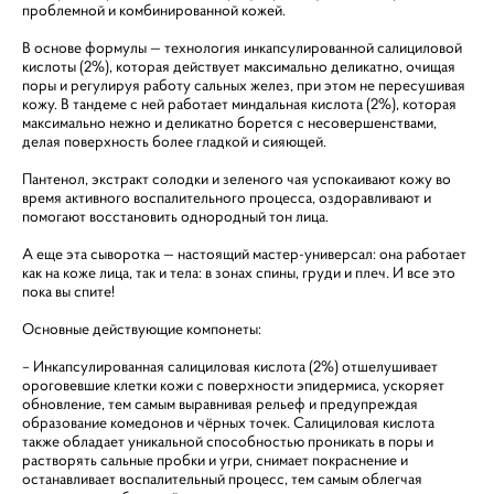
проблемной и комбинированной кожей.
В основе формулы — технология инкапсулированной салициловой
кислоты (2%), которая действует максимально деликатно, очищая
поры и регулируя работу сальных желез, при этом не пересушивая
кожу. В тандеме с ней работает миндальная кислота (2%), которая
максимально нежно и деликатно борется с несовершенствами,
делая поверхность более гладкой и сияющей.
Пантенол, экстракт солодки и зеленого чая успокаивают кожу во
время активного воспалительного процесса, оздоравливают и
помогают восстановить однородный тон лица.
А еще эта сыворотка — настоящий мастер-универсал: она работает
как на коже лица, так и тела: в зонах спины, груди и плеч. И все это
пока вы спите!
Основные действующие компонеты:
– Инкапсулированная салициловая кислота (2%) отшелушивает
ороговевшие клетки кожи с поверхности эпидермиса, ускоряет
обновление, тем самым выравнивая рельеф и предупреждая
образование комедонов и чёрных точек. Салициловая кислота
также обладает уникальной способностью проникать в поры и
растворять сальные пробки и угри, снимает покраснение и
останавливает воспалительный процесс, тем самым облегчая