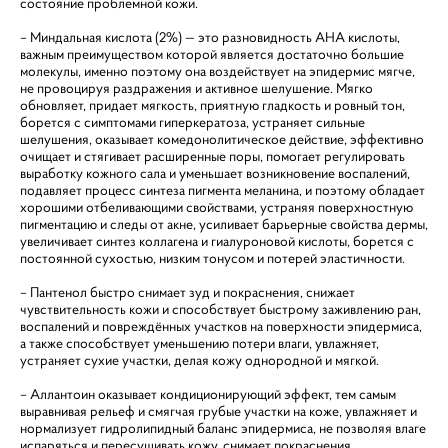
состояние проблемной кожи.
– Миндальная кислота (2%) — это разновидность AHA кислоты,
важным преимуществом которой является достаточно большие
молекулы, именно поэтому она воздействует на эпидермис мягче,
не провоцируя раздражения и активное шелушение. Мягко
обновляет, придает мягкость, приятную гладкость и ровный тон,
борется с симптомами гиперкератоза, устраняет сильные
шелушения, оказывает комедонолитическое действие, эффективно
очищает и стягивает расширенные поры, помогает регулировать
выработку кожного сала и уменьшает возникновение воспалений,
подавляет процесс синтеза пигмента меланина, и поэтому обладает
хорошими отбеливающими свойствами, устраняя поверхностную
пигментацию и следы от акне, усиливает барьерные свойства дермы,
увеличивает синтез коллагена и гиалуроновой кислоты, борется с
постоянной сухостью, низким тонусом и потерей эластичности.
– Пантенол быстро снимает зуд и покраснения, снижает
чувствительность кожи и способствует быстрому заживлению ран,
воспалений и повреждённых участков на поверхности эпидермиса,
а также способствует уменьшению потери влаги, увлажняет,
устраняет сухие участки, делая кожу однородной и мягкой.
– Аллантоин оказывает кондиционирующий эффект, тем самым
выравнивая рельеф и смягчая грубые участки на коже, увлажняет и
нормализует гидролипидный баланс эпидермиса, не позволяя влаге
испаряться и пересушивать кожу, снимает покраснения,