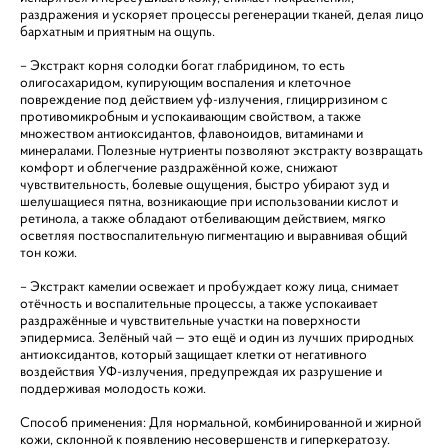
раздражения и ускоряет процессы регенерации тканей, делая лицо
бархатным и приятным на ощупь.
– Экстракт корня солодки богат глабридином, то есть
олигосахаридом, купирующим воспаления и клеточное
повреждение под действием уф-излучения, глицирризином с
противомикробным и успокаивающим свойством, а также
множеством антиоксидантов, флавоноидов, витаминами и
минералами. Полезные нутриенты позволяют экстракту возвращать
комфорт и облегчение раздражённой коже, снижают
чувствительность, болевые ощущения, быстро убирают зуд и
шелушащиеся пятна, возникающие при использовании кислот и
ретинола, а также обладают отбеливающим действием, мягко
осветляя поствоспалительную пигментацию и выравнивая общий
тон кожи.
– Экстракт камелии освежает и пробуждает кожу лица, снимает
отёчность и воспалительные процессы, а также успокаивает
раздражённые и чувствительные участки на поверхности
эпидермиса. Зелёный чай — это ещё и один из лучших природных
антиоксидантов, который защищает клетки от негативного
воздействия УФ-излучения, предупреждая их разрушение и
поддерживая молодость кожи.
Способ применения: Для нормальной, комбинированной и жирной
кожи, склонной к появлению несовершенств и гиперкератозу.