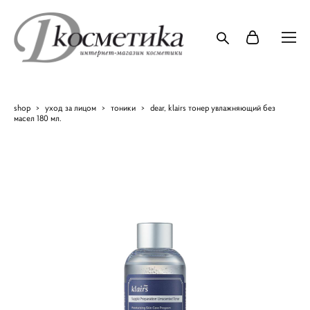
shop
>
уход за лицом
>
тоники
>
dear, klairs тонер увлажняющий без
масел 180 мл.