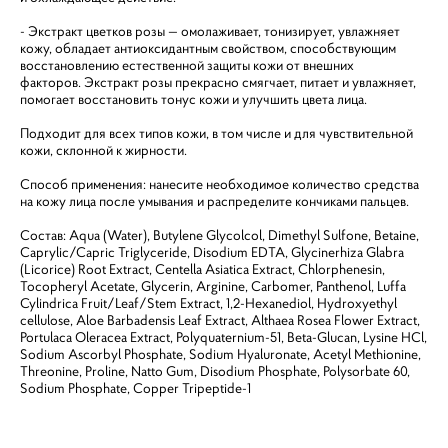
- Экстракт цветков розы — омолаживает, тонизирует, увлажняет
кожу, обладает антиоксидантным свойством, способствующим
восстановлению естественной защиты кожи от внешних
факторов. Экстракт розы прекрасно смягчает, питает и увлажняет,
помогает восстановить тонус кожи и улучшить цвета лица.
Подходит для всех типов кожи, в том числе и для чувствительной
кожи, склонной к жирности.
Способ применения: нанесите необходимое количество средства
на кожу лица после умывания и распределите кончиками пальцев.
Состав: Aqua (Water), Butylene Glycolcol, Dimethyl Sulfone, Betaine,
Caprylic/Capric Triglyceride, Disodium EDTA, Glycinerhiza Glabra
(Licorice) Root Extract, Centella Asiatica Extract, Chlorphenesin,
Tocopheryl Acetate, Glycerin, Arginine, Carbomer, Panthenol, Luffa
Cylindrica Fruit/Leaf/Stem Extract, 1,2-Hexanediol, Hydroxyethyl
cellulose, Aloe Barbadensis Leaf Extract, Althaea Rosea Flower Extract,
Portulaca Oleracea Extract, Polyquaternium-51, Beta-Glucan, Lysine HCl,
Sodium Ascorbyl Phosphate, Sodium Hyaluronate, Acetyl Methionine,
Threonine, Proline, Natto Gum, Disodium Phosphate, Polysorbate 60,
Sodium Phosphate, Copper Tripeptide-1