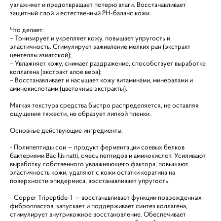
увлажняет и предотвращает потерю влаги. Восстанавливает
защитный слой и естественный PH-баланс кожи.
Что делает:
– Тонизирует и укрепляет кожу, повышает упругость и
эластичность. Стимулирует заживление мелких ран (экстракт
центеллы азиатской);
– Увлажняет кожу, снимает раздражение, способствует выработке
коллагена (экстракт алое вера);
– Восстанавливает и насыщает кожу витаминами, минералами и
аминокислотами (цветочные экстракты).
Мягкая текстура средства быстро распределяется, не оставляя
ощущения тяжести, не образует липкой пленки.
Основные действующие ингредиенты:
- Полипептиды сои — продукт ферментации соевых белков
бактериями Bacillis natti, смесь пептидов и аминокислот. Усиливают
выработку собственного увлажняющего фактора, повышают
эластичность кожи, удаляют с кожи остатки кератина на
поверхности эпидермиса, восстанавливает упругость.
- Copper Tripeptide-1 — восстанавливает функции поврежденных
фибропластов, запускает и поддерживает синтез коллагена,
стимулирует внутрикожное восстановление. Обеспечивает