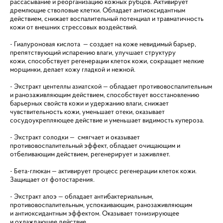
рассасывание и реорганизацию кожных рубцов. Активирует
дремлющие стволовые клетки. Обладает антиоксидантным
действием, снижает воспалительный потенциал и травматичность
кожи от внешних стрессовых воздействий.
- Гиалуроновая кислота — создает на коже невидимый барьер,
препятствующий испарению влаги, улучшает структуру
кожи, способствует регенерации клеток кожи, сокращает мелкие
морщинки, делает кожу гладкой и нежной.
- Экстракт центеллы азиатской — обладает противовоспалительным
и ранозаживляющим действием, способствует восстановлению
барьерных свойств кожи и удержанию влаги, снижает
чувствительность кожи, уменьшает отеки, оказывает
сосудоукрепляющее действие и уменьшает видимость купероза.
- Экстракт солодки — смягчает и оказывает
противовоспалительный эффект, обладает очищающим и
отбеливающим действием, регенерирует и заживляет.
- Бета-глюкан — активирует процесс регенерации клеток кожи.
Защищает от фотостарения.
- Экстракт алоэ — обладает антибактериальным,
противовоспалительным, успокаивающим, ранозаживляющим
и антиоксидантным эффектом. Оказывает тонизирующее
и охлаждающее действие.