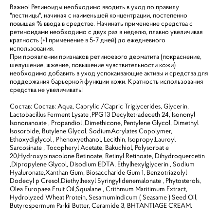
Важно! Ретиноиды необходимо вводить в уход по правилу
"лестницы", начиная с наименьшей концентрации, постепенно
повышая % ввода в средстве. Начинать применение средства с
ретиноидами необходимо с двух раз в неделю, плавно увеличивая
кратность (+1 применение в 5-7 дней) до ежедневного
использования.
При проявлении признаков ретиноевого дерматита (покраснение,
шелушение, жжение, повышение чувствительности кожи)
необходимо добавить в уход успокаивающие активы и средства для
поддержания барьерной функции кожи. Кратность использования
средства не увеличивать!
Состав: Состав: Aqua, Caprylic /Capric Triglycerides, Glycerin,
Lactobacillus Ferment Lysate ,PPG 13 Decyltetradeceth 24, Isononyl
Isononanoate , Propandiol ,Dimethicone, Pentylene Glycol, Dimethyl
Isosorbide, Butylene Glycol, SodiumAcrylates Copolymer,
Ethoxydiglycol , Phenoxyethanol, Lecithin, IsopropylLauroyl
Sarcosinate , Tocopheryl Acetate, Bakuchiol, Polysorbat е
20,Hydroxypinacolone Retinoate, Retinyl Retinoate, Dihydroquercetin
,Dipropylene Glycol, Disodium EDTA, Ethylhexylglycerin , Sodium
Hyaluronate,Xanthan Gum, Biosaccharide Gum 1, Benzotriazolyl
Dodecyl p Cresol,Diethylhexyl Syringylidenemalonate , Phytosterols,
Olea Europaea Fruit Oil,Squalane , Crithmum Maritimum Extract,
Hydrolyzed Wheat Protein, SesamumIndicum ( Seasame ) Seed Oil,
Butyrospermum Parkii Butter, Ceramide 3, BHTANTIAGE CREAM.