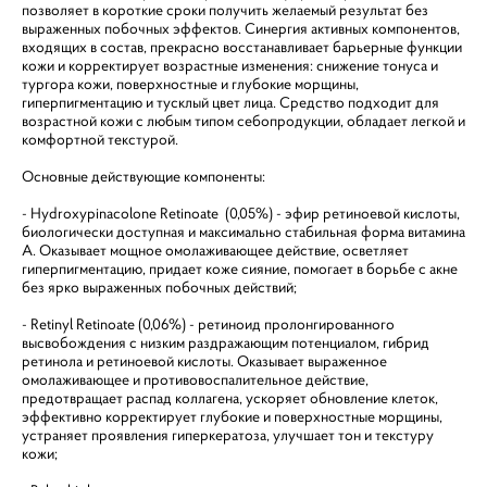
позволяет в короткие сроки получить желаемый результат без
выраженных побочных эффектов. Синергия активных компонентов,
входящих в состав, прекрасно восстанавливает барьерные функции
кожи и корректирует возрастные изменения: снижение тонуса и
тургора кожи, поверхностные и глубокие морщины,
гиперпигментацию и тусклый цвет лица. Средство подходит для
возрастной кожи с любым типом себопродукции, обладает легкой и
комфортной текстурой.
Основные действующие компоненты:
- Hydroxypinacolone Retinoate (0,05%) - эфир ретиноевой кислоты,
биологически доступная и максимально стабильная форма витамина
А. Оказывает мощное омолаживающее действие, осветляет
гиперпигментацию, придает коже сияние, помогает в борьбе с акне
без ярко выраженных побочных действий;
- Retinyl Retinoate (0,06%) - ретиноид пролонгированного
высвобождения с низким раздражающим потенциалом, гибрид
ретинола и ретиноевой кислоты. Оказывает выраженное
омолаживающее и противовоспалительное действие,
предотвращает распад коллагена, ускоряет обновление клеток,
эффективно корректирует глубокие и поверхностные морщины,
устраняет проявления гиперкератоза, улучшает тон и текстуру
кожи;