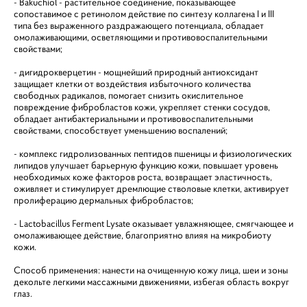
- Bakuchiol - растительное соединение, показывающее
сопоставимое с ретинолом действие по синтезу коллагена I и III
типа без выраженного раздражающего потенциала, обладает
омолаживающими, осветляющими и противовоспалительными
свойствами;
- дигидрокверцетин - мощнейший природный антиоксидант
защищает клетки от воздействия избыточного количества
свободных радикалов, помогает снизить окислительное
повреждение фибробластов кожи, укрепляет стенки сосудов,
обладает антибактериальными и противовоспалительными
свойствами, способствует уменьшению воспалений;
- комплекс гидролизованных пептидов пшеницы и физиологических
липидов улучшает барьерную функцию кожи, повышает уровень
необходимых коже факторов роста, возвращает эластичность,
оживляет и стимулирует дремлющие стволовые клетки, активирует
пролиферацию дермальных фибробластов;
- Lactobacillus Ferment Lysate оказывает увлажняющее, смягчающее и
омолаживающее действие, благоприятно влияя на микробиоту
кожи.
Способ применения: нанести на очищенную кожу лица, шеи и зоны
декольте легкими массажными движениями, избегая область вокруг
глаз.