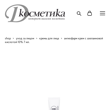
shop
>
уход за лицом
>
кремы для лица
>
ангиофарм крем с азелаиновой
кислотой 10% 7 мл.