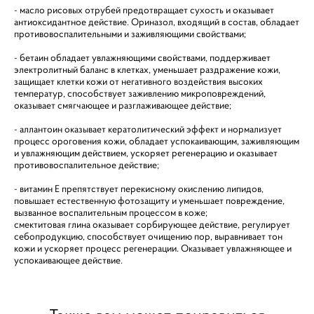
- масло рисовых отрубей предотвращает сухость и оказывает
антиоксидантное действие. Ориназол, входящий в состав, обладает
противовоспалительными и заживляющими свойствами;
- бетаин обладает увлажняющими свойствами, поддерживает
электролитный баланс в клетках, уменьшает раздражение кожи,
защищает клетки кожи от негативного воздействия высоких
температур, способствует заживлению микроповреждений,
оказывает смягчающее и разглаживающее действие;
- аллантоин оказывает кератолитический эффект и нормализует
процесс ороговения кожи, обладает успокаивающим, заживляющим
и увлажняющим действием, ускоряет регенерацию и оказывает
противовоспалительное действие;
- витамин Е препятствует перекисному окислению липидов,
повышает естественную фотозащиту и уменьшает повреждение,
вызванное воспалительным процессом в коже;
смектитовая глина оказывает сорбирующее действие, регулирует
себопродукцию, способствует очищению пор, выравнивает тон
кожи и ускоряет процесс регенерации. Оказывает увлажняющее и
успокаивающее действие.