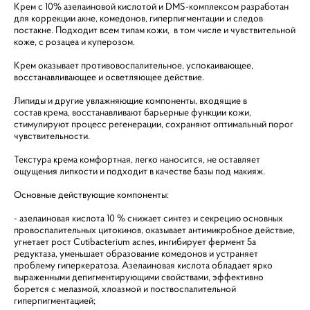
Крем с 10% азелаиновой кислотой и DMS-комплексом разработан
для коррекции акне, комедонов, гиперпигментации и следов
постакне. Подходит всем типам кожи, в том числе и чувствительной
коже, с розацеа и куперозом.
⠀
Крем оказывает противовоспалительное, успокаивающее,
восстанавливающее и осветляющее действие.
⠀
Липиды и другие увлажняющие компоненты, входящие в
состав крема, восстанавливают барьерные функции кожи,
стимулируют процесс регенерации, сохраняют оптимальный порог
чувствительности.
⠀
Текстура крема комфортная, легко наносится, не оставляет
ощущения липкости и подходит в качестве базы под макияж.
Основные действующие компоненты:
- азелаиновая кислота 10 % снижает синтез и секрецию основных
провоспалительных цитокинов, оказывает антимикробное действие,
угнетает рост Cutibacterium acnes, ингибирует фермент 5а
редуктаза, уменьшает образование комедонов и устраняет
проблему гиперкератоза. Азелаиновая кислота обладает ярко
выраженными депигментирующими свойствами, эффективно
борется с мелазмой, хлоазмой и поствоспалительной
гиперпигментацией;