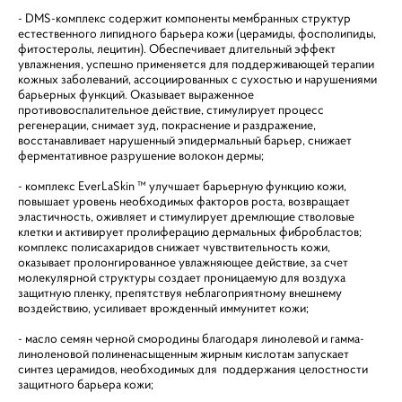
- DMS-комплекс содержит компоненты мембранных структур
естественного липидного барьера кожи (церамиды, фосполипиды,
фитостеролы, лецитин). Обеспечивает длительный эффект
увлажнения, успешно применяется для поддерживающей терапии
кожных заболеваний, ассоциированных с сухостью и нарушениями
барьерных функций. Оказывает выраженное
противовоспалительное действие, стимулирует процесс
регенерации, снимает зуд, покраснение и раздражение,
восстанавливает нарушенный эпидермальный барьер, снижает
ферментативное разрушение волокон дермы;
- комплекс EverLaSkin ™ улучшает барьерную функцию кожи,
повышает уровень необходимых факторов роста, возвращает
эластичность, оживляет и стимулирует дремлющие стволовые
клетки и активирует пролиферацию дермальных фибробластов;
комплекс полисахаридов снижает чувствительность кожи,
оказывает пролонгированное увлажняющее действие, за счет
молекулярной структуры создает проницаемую для воздуха
защитную пленку, препятствуя неблагоприятному внешнему
воздействию, усиливает врожденный иммунитет кожи;
- масло семян черной смородины благодаря линолевой и гамма-
линоленовой полиненасыщенным жирным кислотам запускает
синтез церамидов, необходимых для поддержания целостности
защитного барьера кожи;